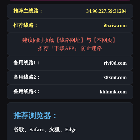
推荐主线路：
34.96.227.59:31204
推荐线路：
i9zciw.com
建议同时收藏【线路网址】与【本网页】
推荐『下载APP』 防止迷路
备用线路1：
rlvf0d.com
备用线路2：
x8xmt.com
备用线路3：
khfnmk.com
推荐浏览器：
谷歌、Safari、火狐、Edge