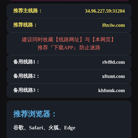
推荐主线路：
34.96.227.59:31204
推荐线路：
i9zciw.com
建议同时收藏【线路网址】与【本网页】
推荐『下载APP』 防止迷路
备用线路1：
rlvf0d.com
备用线路2：
x8xmt.com
备用线路3：
khfnmk.com
推荐浏览器：
谷歌、Safari、火狐、Edge