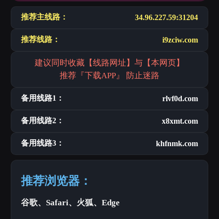
推荐主线路：
34.96.227.59:31204
推荐线路：
i9zciw.com
建议同时收藏【线路网址】与【本网页】
推荐『下载APP』 防止迷路
备用线路1：
rlvf0d.com
备用线路2：
x8xmt.com
备用线路3：
khfnmk.com
推荐浏览器：
谷歌、Safari、火狐、Edge